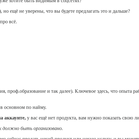
уже хотите быть видимым в соцсетях?
, но ещё не уверены, что вы будете предлагать это и дальше?
про всё.
я, проф.образование и так далее). Ключевое здесь, что опыта ра
 в основном по найму.
на аккаунте,
у вас ещё нет продукта, вам нужно показать свою л
как должно быть организовано.
ямо сейчас продать некий продукт или некую услугу, и вы может