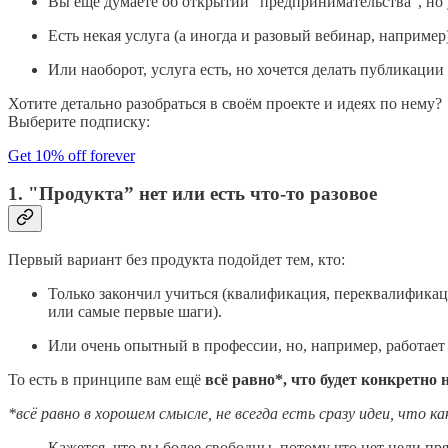
Вы ещё думаете об открытии “предпринимательства”, но 
Есть некая услуга (а иногда и разовый вебинар, например)
Или наоборот, услуга есть, но хочется делать публикации 
Хотите детально разобраться в своём проекте и идеях по нему?
Выберите подписку:
Get 10% off forever
1. "Продукта” нет или есть что-то разовое
Первый вариант без продукта подойдет тем, кто:
Только закончил учиться (квалификация, переквалификаци
или самые первые шаги).
Или очень опытный в профессии, но, например, работает
То есть в принципе вам ещё
всё равно*, что будет конкретно 
*всё равно в хорошем смысле, не всегда есть сразу идеи, что 
Кажется, что вы более свободны, потому что нет цели пр