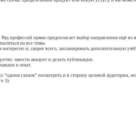
.
Ряд профессий прямо предполагает выбор направления ещё во вр
спыляться на все темы.
м интересно и, скорее всего, запланировать дополнительную учё
етях: завести аккаунт и делать публикации.
 навыки и опыт.
о “одним глазом” посмотреть и в сторону целевой аудитории, н
е 3):