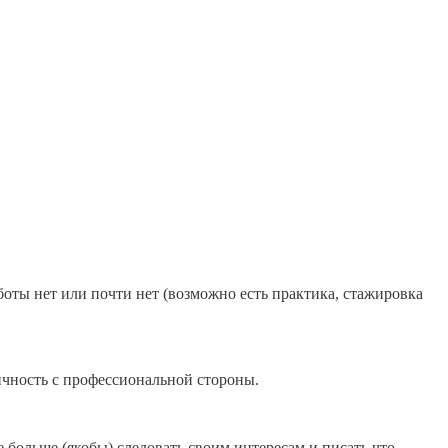
боты нет или почти нет (возможно есть практика, стажировка
ичность с профессиональной стороны.
е больше (якобы) следовать своим интересам и писать что