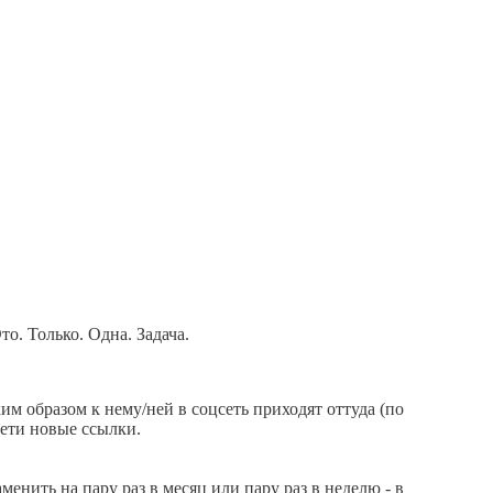
то. Только. Одна. Задача.
им образом к нему/ней в соцсеть приходят оттуда (по
сети новые ссылки.
аменить на пару раз в месяц или пару раз в неделю - в