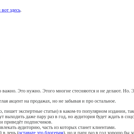
 вот здесь
.
то важно. Это нужно. Этого многие стесняются и не делают. Но. Э
елая акцент на продажах, но не забывая и про остальное.
ю, пишет экспертные статьи) в каком-то популярном издании, так
т выходить даже пару раз в год, но аудитория будет ждать в соц
сли приведёт подписчиков.
влекать аудиторию, часть из которых станет клиентами.
 в день (
оставьте это блогерам
), но и пару раз в год хорошо бы з