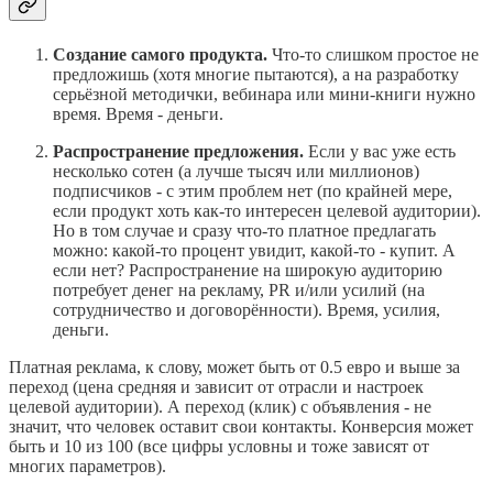
Создание самого продукта.
Что-то слишком простое не
предложишь (хотя многие пытаются), а на разработку
серьёзной методички, вебинара или мини-книги нужно
время. Время - деньги.
Распространение предложения.
Если у вас уже есть
несколько сотен (а лучше тысяч или миллионов)
подписчиков - с этим проблем нет (по крайней мере,
если продукт хоть как-то интересен целевой аудитории).
Но в том случае и сразу что-то платное предлагать
можно: какой-то процент увидит, какой-то - купит. А
если нет? Распространение на широкую аудиторию
потребует денег на рекламу, PR и/или усилий (на
сотрудничество и договорённости). Время, усилия,
деньги.
Платная реклама, к слову, может быть от 0.5 евро и выше за
переход (цена средняя и зависит от отрасли и настроек
целевой аудитории). А переход (клик) с объявления - не
значит, что человек оставит свои контакты. Конверсия может
быть и 10 из 100 (все цифры условны и тоже зависят от
многих параметров).