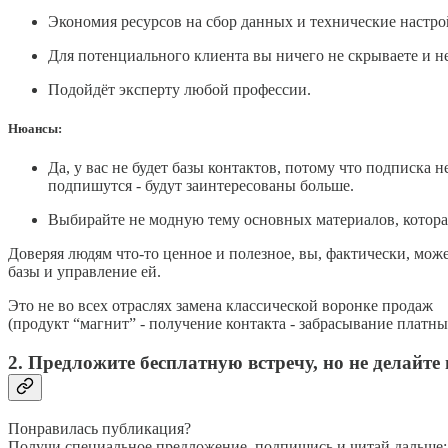
Экономия ресурсов на сбор данных и технические настро
Для потенциального клиента вы ничего не скрываете и не 
Подойдёт эксперту любой профессии.
Нюансы:
Да, у вас не будет базы контактов, потому что подписка н
подпишутся - будут заинтересованы больше.
Выбирайте не модную тему основных материалов, которая 
Доверяя людям что-то ценное и полезное, вы, фактически, мож
базы и управление ей.
Это не во всех отраслях замена классической воронке продаж
(продукт “магнит” - получение контакта - забрасывание платн
2. Предложите бесплатную встречу, но не делайт
Понравилась публикация?
Получи специальное предложение, подпишись и читай дальше: